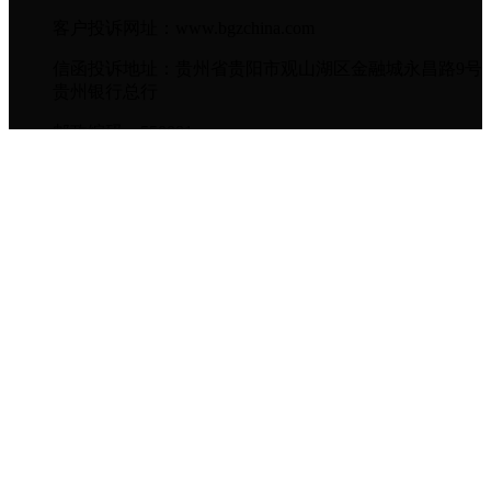
客户投诉网址：www.bgzchina.com
信函投诉地址：贵州省贵阳市观山湖区金融城永昌路9号
贵州银行总行
邮政编码：550081
便民服务
存款挂牌利率
存款基准利率
贷款基准利率
网点地图
理财计算器
服务价目表
用心贵银订阅号