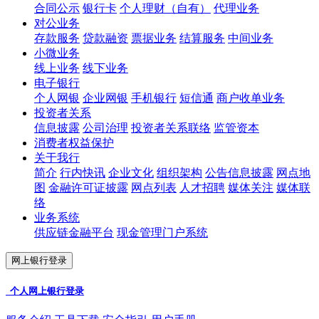
合同公示
银行卡
个人理财（自有）
代理业务
对公业务
存款服务
贷款融资
票据业务
结算服务
中间业务
小微业务
线上业务
线下业务
电子银行
个人网银
企业网银
手机银行
短信通
商户收单业务
投资者关系
信息披露
公司治理
投资者关系联络
监管资本
消费者权益保护
关于我行
简介
行内快讯
企业文化
组织架构
公告信息披露
网点地
图
金融许可证披露
网点列表
人才招聘
媒体关注
媒体联
络
业务系统
供应链金融平台
现金管理门户系统
网上银行登录
个人网上银行登录