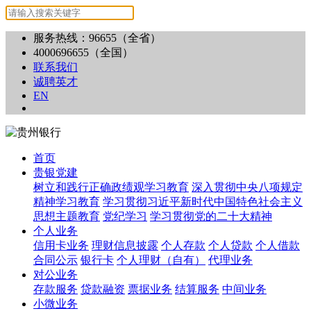
服务热线：96655（全省）
4000696655（全国）
联系我们
诚聘英才
EN
首页
贵银党建
树立和践行正确政绩观学习教育
深入贯彻中央八项规定
精神学习教育
学习贯彻习近平新时代中国特色社会主义
思想主题教育
党纪学习
学习贯彻党的二十大精神
个人业务
信用卡业务
理财信息披露
个人存款
个人贷款
个人借款
合同公示
银行卡
个人理财（自有）
代理业务
对公业务
存款服务
贷款融资
票据业务
结算服务
中间业务
小微业务