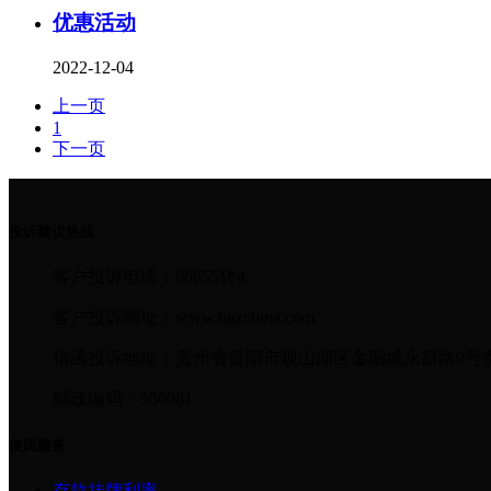
优惠活动
2022-12-04
上一页
1
下一页
投诉建议热线
客户投诉电话：96655转4
客户投诉网址：www.bgzchina.com
信函投诉地址：贵州省贵阳市观山湖区金融城永昌路9号
邮政编码：550081
便民服务
存款挂牌利率