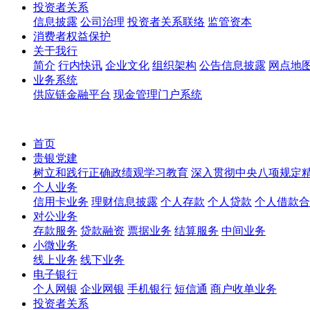
投资者关系
信息披露
公司治理
投资者关系联络
监管资本
消费者权益保护
关于我行
简介
行内快讯
企业文化
组织架构
公告信息披露
网点地
业务系统
供应链金融平台
现金管理门户系统
首页
贵银党建
树立和践行正确政绩观学习教育
深入贯彻中央八项规定
个人业务
信用卡业务
理财信息披露
个人存款
个人贷款
个人借款合
对公业务
存款服务
贷款融资
票据业务
结算服务
中间业务
小微业务
线上业务
线下业务
电子银行
个人网银
企业网银
手机银行
短信通
商户收单业务
投资者关系