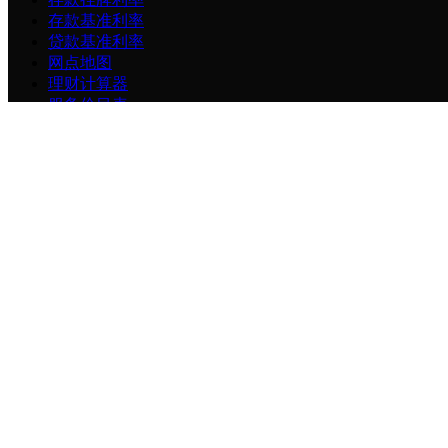
存款基准利率
贷款基准利率
网点地图
理财计算器
服务价目表
用心贵银订阅号
贵州银行服务号