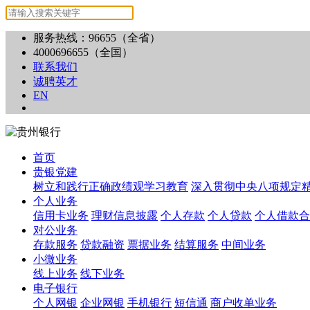
服务热线：96655（全省）
4000696655（全国）
联系我们
诚聘英才
EN
首页
贵银党建
树立和践行正确政绩观学习教育
深入贯彻中央八项规定
个人业务
信用卡业务
理财信息披露
个人存款
个人贷款
个人借款合
对公业务
存款服务
贷款融资
票据业务
结算服务
中间业务
小微业务
线上业务
线下业务
电子银行
个人网银
企业网银
手机银行
短信通
商户收单业务