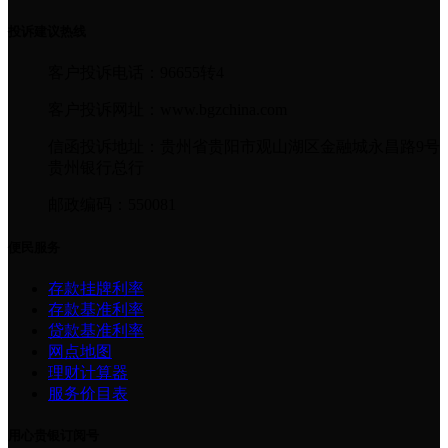
投诉建议热线
客户投诉电话：96655转4
客户投诉网址：www.bgzchina.com
信函投诉地址：贵州省贵阳市观山湖区金融城永昌路9号
贵州银行总行
邮政编码：550081
便民服务
存款挂牌利率
存款基准利率
贷款基准利率
网点地图
理财计算器
服务价目表
用心贵银订阅号