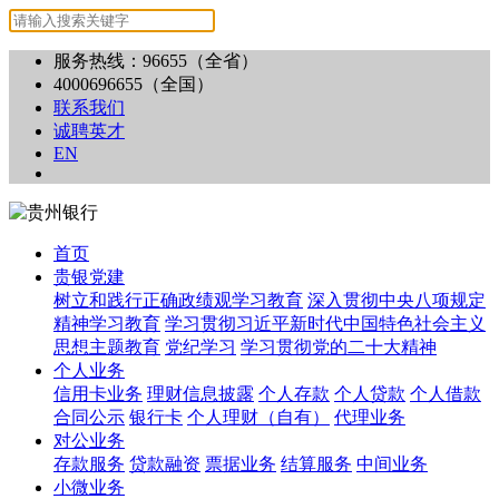
服务热线：96655（全省）
4000696655（全国）
联系我们
诚聘英才
EN
首页
贵银党建
树立和践行正确政绩观学习教育
深入贯彻中央八项规定
精神学习教育
学习贯彻习近平新时代中国特色社会主义
思想主题教育
党纪学习
学习贯彻党的二十大精神
个人业务
信用卡业务
理财信息披露
个人存款
个人贷款
个人借款
合同公示
银行卡
个人理财（自有）
代理业务
对公业务
存款服务
贷款融资
票据业务
结算服务
中间业务
小微业务