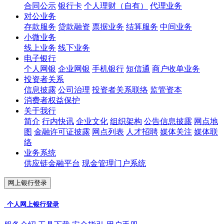
合同公示
银行卡
个人理财（自有）
代理业务
对公业务
存款服务
贷款融资
票据业务
结算服务
中间业务
小微业务
线上业务
线下业务
电子银行
个人网银
企业网银
手机银行
短信通
商户收单业务
投资者关系
信息披露
公司治理
投资者关系联络
监管资本
消费者权益保护
关于我行
简介
行内快讯
企业文化
组织架构
公告信息披露
网点地
图
金融许可证披露
网点列表
人才招聘
媒体关注
媒体联
络
业务系统
供应链金融平台
现金管理门户系统
网上银行登录
个人网上银行登录