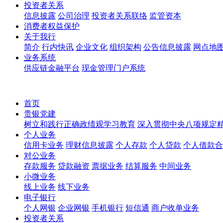
投资者关系
信息披露
公司治理
投资者关系联络
监管资本
消费者权益保护
关于我行
简介
行内快讯
企业文化
组织架构
公告信息披露
网点地
业务系统
供应链金融平台
现金管理门户系统
首页
贵银党建
树立和践行正确政绩观学习教育
深入贯彻中央八项规定
个人业务
信用卡业务
理财信息披露
个人存款
个人贷款
个人借款合
对公业务
存款服务
贷款融资
票据业务
结算服务
中间业务
小微业务
线上业务
线下业务
电子银行
个人网银
企业网银
手机银行
短信通
商户收单业务
投资者关系