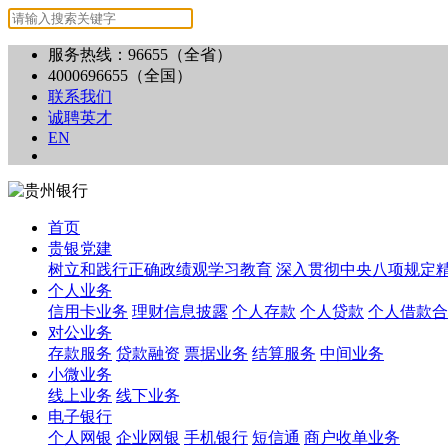
服务热线：96655（全省）
4000696655（全国）
联系我们
诚聘英才
EN
首页
贵银党建
树立和践行正确政绩观学习教育
深入贯彻中央八项规定
个人业务
信用卡业务
理财信息披露
个人存款
个人贷款
个人借款合
对公业务
存款服务
贷款融资
票据业务
结算服务
中间业务
小微业务
线上业务
线下业务
电子银行
个人网银
企业网银
手机银行
短信通
商户收单业务