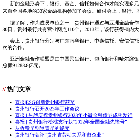
新的金融形势下，银行、基金、信托如何合作才能实现多元
来自全国各地的
33
家金融机构参加了会议。研讨会上，银行、
据了解，作为成员单位之一，贵州银行通过与亚洲金融合作
30
日，贵州银行共有营业网点
110
个。
2013
年，该行获得省内大
会上，贵州银行分别与广东南粤银行、中泰信托、安信信托、
次的合作。
亚洲金融合作联盟是由中国民生银行、包商银行和哈尔滨银
总额
91288.8
亿元。
//
热门文章
喜报|ESG创新贵州银行获奖
贵州银行召开2023年工作会议
喜报 | 热烈庆祝贵州银行2023年小微金融债券成功发行
喜报 | 贵州银行松桃支行获“2022年全国金融先锋号”
从收费员到巡管员的蜕变
贵州银行获评“贵州省劳动关系和谐企业”