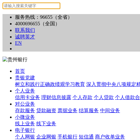
服务热线：96655（全省）
4000696655（全国）
联系我们
诚聘英才
EN
首页
贵银党建
树立和践行正确政绩观学习教育
深入贯彻中央八项规定
个人业务
信用卡业务
理财信息披露
个人存款
个人贷款
个人借款合
对公业务
存款服务
贷款融资
票据业务
结算服务
中间业务
小微业务
线上业务
线下业务
电子银行
个人网银
企业网银
手机银行
短信通
商户收单业务