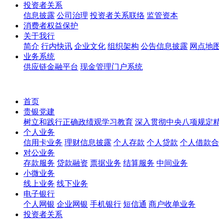
投资者关系
信息披露
公司治理
投资者关系联络
监管资本
消费者权益保护
关于我行
简介
行内快讯
企业文化
组织架构
公告信息披露
网点地
业务系统
供应链金融平台
现金管理门户系统
首页
贵银党建
树立和践行正确政绩观学习教育
深入贯彻中央八项规定
个人业务
信用卡业务
理财信息披露
个人存款
个人贷款
个人借款合
对公业务
存款服务
贷款融资
票据业务
结算服务
中间业务
小微业务
线上业务
线下业务
电子银行
个人网银
企业网银
手机银行
短信通
商户收单业务
投资者关系