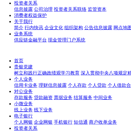
投资者关系
信息披露
公司治理
投资者关系联络
监管资本
消费者权益保护
关于我行
简介
行内快讯
企业文化
组织架构
公告信息披露
网点地
业务系统
供应链金融平台
现金管理门户系统
首页
贵银党建
树立和践行正确政绩观学习教育
深入贯彻中央八项规定
个人业务
信用卡业务
理财信息披露
个人存款
个人贷款
个人借款合
对公业务
存款服务
贷款融资
票据业务
结算服务
中间业务
小微业务
线上业务
线下业务
电子银行
个人网银
企业网银
手机银行
短信通
商户收单业务
投资者关系