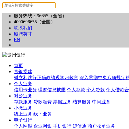
服务热线：96655（全省）
4000696655（全国）
联系我们
诚聘英才
EN
首页
贵银党建
树立和践行正确政绩观学习教育
深入贯彻中央八项规定
个人业务
信用卡业务
理财信息披露
个人存款
个人贷款
个人借款合
对公业务
存款服务
贷款融资
票据业务
结算服务
中间业务
小微业务
线上业务
线下业务
电子银行
个人网银
企业网银
手机银行
短信通
商户收单业务