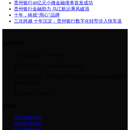
贵州银行40亿元小微金融债券首发成功
贵州银行金融助力 乌江航运乘风破浪
十年，铸就“用心”品牌
三次跨越 十年沉淀：贵州银行数字化转型步入快车道
投诉建议热线
客户投诉电话：96655转4
客户投诉网址：www.bgzchina.com
信函投诉地址：贵州省贵阳市观山湖区金融城永昌路9号
贵州银行总行
邮政编码：550081
便民服务
存款挂牌利率
存款基准利率
贷款基准利率