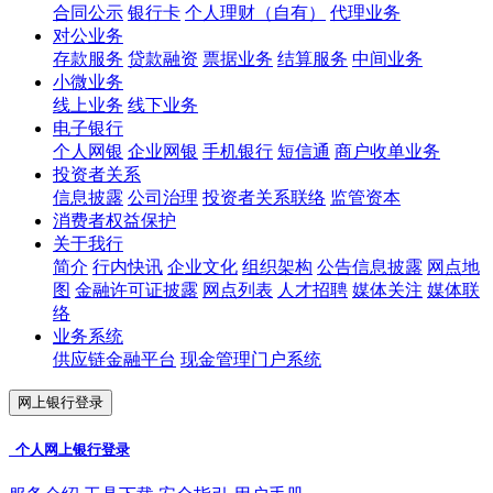
合同公示
银行卡
个人理财（自有）
代理业务
对公业务
存款服务
贷款融资
票据业务
结算服务
中间业务
小微业务
线上业务
线下业务
电子银行
个人网银
企业网银
手机银行
短信通
商户收单业务
投资者关系
信息披露
公司治理
投资者关系联络
监管资本
消费者权益保护
关于我行
简介
行内快讯
企业文化
组织架构
公告信息披露
网点地
图
金融许可证披露
网点列表
人才招聘
媒体关注
媒体联
络
业务系统
供应链金融平台
现金管理门户系统
网上银行登录
个人网上银行登录