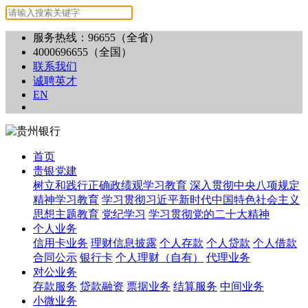
服务热线：96655（全省）
4000696655（全国）
联系我们
诚聘英才
EN
首页
贵银党建
树立和践行正确政绩观学习教育
深入贯彻中央八项规定
精神学习教育
学习贯彻习近平新时代中国特色社会主义
思想主题教育
党纪学习
学习贯彻党的二十大精神
个人业务
信用卡业务
理财信息披露
个人存款
个人贷款
个人借款
合同公示
银行卡
个人理财（自有）
代理业务
对公业务
存款服务
贷款融资
票据业务
结算服务
中间业务
小微业务