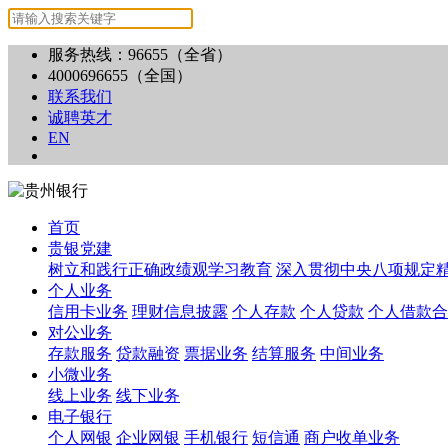
服务热线：96655（全省）
4000696655（全国）
联系我们
诚聘英才
EN
首页
贵银党建
树立和践行正确政绩观学习教育
深入贯彻中央八项规定
个人业务
信用卡业务
理财信息披露
个人存款
个人贷款
个人借款合
对公业务
存款服务
贷款融资
票据业务
结算服务
中间业务
小微业务
线上业务
线下业务
电子银行
个人网银
企业网银
手机银行
短信通
商户收单业务