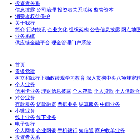
投资者关系
信息披露
公司治理
投资者关系联络
监管资本
消费者权益保护
关于我行
简介
行内快讯
企业文化
组织架构
公告信息披露
网点地
业务系统
供应链金融平台
现金管理门户系统
首页
贵银党建
树立和践行正确政绩观学习教育
深入贯彻中央八项规定
个人业务
信用卡业务
理财信息披露
个人存款
个人贷款
个人借款合
对公业务
存款服务
贷款融资
票据业务
结算服务
中间业务
小微业务
线上业务
线下业务
电子银行
个人网银
企业网银
手机银行
短信通
商户收单业务
投资者关系