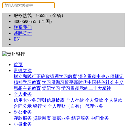
服务热线：96655（全省）
4000696655（全国）
联系我们
诚聘英才
EN
首页
贵银党建
树立和践行正确政绩观学习教育
深入贯彻中央八项规定
精神学习教育
学习贯彻习近平新时代中国特色社会主义
思想主题教育
党纪学习
学习贯彻党的二十大精神
个人业务
信用卡业务
理财信息披露
个人存款
个人贷款
个人借款
合同公示
银行卡
个人理财（自有）
代理业务
对公业务
存款服务
贷款融资
票据业务
结算服务
中间业务
小微业务