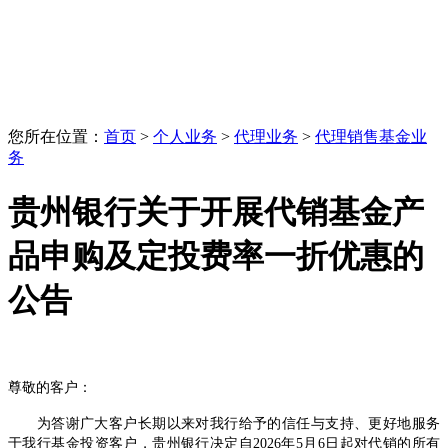
您所在位置：
首页
>
个人业务
>
代理业务
>
代理销售基金业
务
贵州银行关于开展代销基金产
品申购及定投费率一折优惠的
公告
尊敬的客户：
为
答
谢广大客户长期以来
对我行
给予的信任与支持
、
更好
地
服务
于
我
行基金
投资
客户，
贵州
银行决定
自2026年5月6日起
对
代销的所有