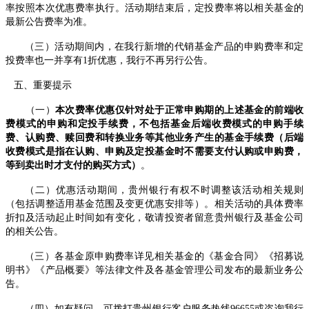
率按照本次优惠费率执行。活动期结束后，定投费率将以相关基金的
最新公告费率为准。
（三）活动期间内，在我行新增的代销基金产品的申购费率和定
投费率也一并
享有1折优惠
，
我行
不再另行公告
。
五
、重要提示
（一）
本次
费率优惠仅针对处于正常申购期的上述基金的前端
收
费模式的
申购
和定投
手续费，不包括基金后端收费模式的申购手续
费
、
认购费、赎回费和
转换业务等其他业务
产生
的基金手续费（后端
收费模式是指在认购、申购及定投基金时不需要支付认购或申购费，
等到卖出时才支付的购买方式）
。
（
二）
优惠活动期间，
贵州
银行有权不时调整该活动相关规则
（包括调整适用基金范围及变更优惠安排等）。相关活动的具体费率
折扣及活动起止时间如有变化，敬请投资者留意
贵州
银行
及基金公司
的
相关公告。
（
三）各基金原申购费率详见相关基金的
《基金合同》《招募说
明书》《产品概要》
等法律文件及各基金管理公司发布的最新业务公
告。
（
四）
如有疑问，可拨打
贵州
银行
客户
服务热线9
6655或咨询我行