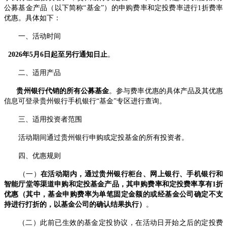
公募基金
产品
（
以下简称“基金”）的申购费率和定投费率
进行
1折
费率
优惠。具体如下：
一、活动时间
2026年5月6日起至另行通知日止
。
二、
适用产品
贵州
银行
代销的所有公募
基
金
。
参与费率优惠的具体产品及其优惠
信息可登录
贵州银行
手机银行
“
基金”
专区
进行
查询。
三
、适用投资者范围
活动期间通过
贵州银
行申购或定投基金的
所有
投资者。
四
、优惠规则
（一）
在活动期内，通过
贵州银行
柜台、网上银行、手机银行
和
智能厅堂
等渠道申购
和定投
基金产品，其申购费率
和定投费率
享有1折
优惠
（其中，基金申购费率为单笔固定金额的
或经基金公司确定
不支
持进行打折
的
，以基金公司的确认结果执行）
。
（
二）此前已生效的基金定投协议，在活动日开始之后的定投费