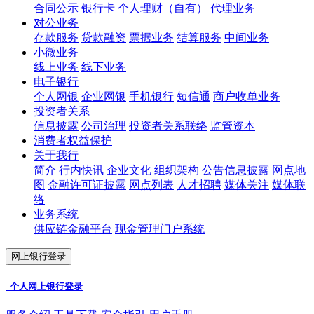
合同公示
银行卡
个人理财（自有）
代理业务
对公业务
存款服务
贷款融资
票据业务
结算服务
中间业务
小微业务
线上业务
线下业务
电子银行
个人网银
企业网银
手机银行
短信通
商户收单业务
投资者关系
信息披露
公司治理
投资者关系联络
监管资本
消费者权益保护
关于我行
简介
行内快讯
企业文化
组织架构
公告信息披露
网点地
图
金融许可证披露
网点列表
人才招聘
媒体关注
媒体联
络
业务系统
供应链金融平台
现金管理门户系统
网上银行登录
个人网上银行登录