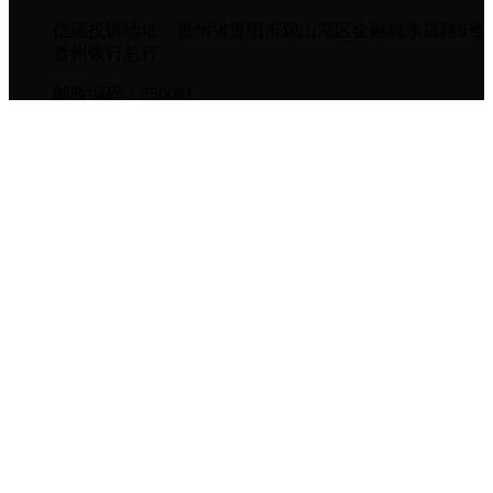
信函投诉地址：贵州省贵阳市观山湖区金融城永昌路9号
贵州银行总行
邮政编码：550081
便民服务
存款挂牌利率
存款基准利率
贷款基准利率
网点地图
理财计算器
服务价目表
用心贵银订阅号