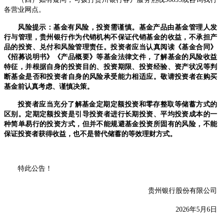
各营业网点
。
风险提示：基金有风险，投资需谨慎。基金产品由基金管理人发
行与管理，
贵州
银行作为代销机构不保证代销基金的收益，不承担产
品的投资、兑付和风险管理责任。投资者应当认真阅读《基金合同》
《招募说明书》《产品概要》等基金法律文件，了解基金的风险收益
特征，并根据自身的投资目的、投资期限、投资经验、资产状况等判
断基金是否和投资者
自身
的风险承受能力相适应。敬请投资者在购买
基金前认真考虑、谨慎决策。
投资者应当充分了解基金定期定额投资和零存整取等储蓄方式的
区别。定期定额投资是引导投资者进行长期投资、平均投资成本的一
种简单易行的投资方式，但并不能规避基金投资所固有的风险，不能
保证投资者获得收益，也不是替代储蓄的等效理财方式。
特此公告
！
贵州银行股份有限公司
202
6
年
5
月
6
日