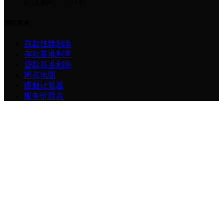
邮政编码：550081
便民服务
存款挂牌利率
存款基准利率
贷款基准利率
网点地图
理财计算器
服务价目表
用心贵银订阅号
贵州银行服务号