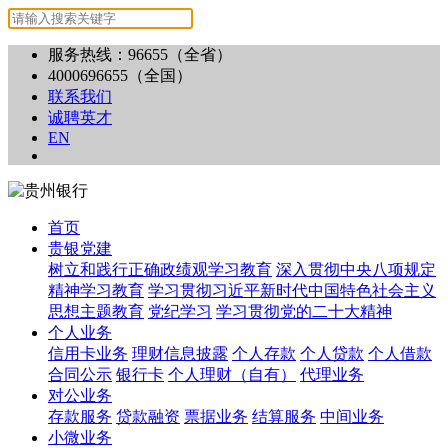
服务热线：96655（全省）
4000696655（全国）
联系我们
诚聘英才
EN
首页
贵银党建
树立和践行正确政绩观学习教育
深入贯彻中央八项规定
精神学习教育
学习贯彻习近平新时代中国特色社会主义
思想主题教育
党纪学习
学习贯彻党的二十大精神
个人业务
信用卡业务
理财信息披露
个人存款
个人贷款
个人借款
合同公示
银行卡
个人理财（自有）
代理业务
对公业务
存款服务
贷款融资
票据业务
结算服务
中间业务
小微业务