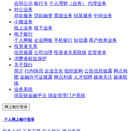
合同公示
银行卡
个人理财（自有）
代理业务
对公业务
存款服务
贷款融资
票据业务
结算服务
中间业务
小微业务
线上业务
线下业务
电子银行
个人网银
企业网银
手机银行
短信通
商户收单业务
投资者关系
信息披露
公司治理
投资者关系联络
监管资本
消费者权益保护
关于我行
简介
行内快讯
企业文化
组织架构
公告信息披露
网点地
图
金融许可证披露
网点列表
人才招聘
媒体关注
媒体联
络
业务系统
供应链金融平台
现金管理门户系统
网上银行登录
个人网上银行登录