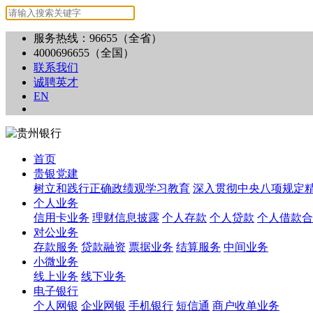
服务热线：96655（全省）
4000696655（全国）
联系我们
诚聘英才
EN
首页
贵银党建
树立和践行正确政绩观学习教育
深入贯彻中央八项规定
个人业务
信用卡业务
理财信息披露
个人存款
个人贷款
个人借款合
对公业务
存款服务
贷款融资
票据业务
结算服务
中间业务
小微业务
线上业务
线下业务
电子银行
个人网银
企业网银
手机银行
短信通
商户收单业务