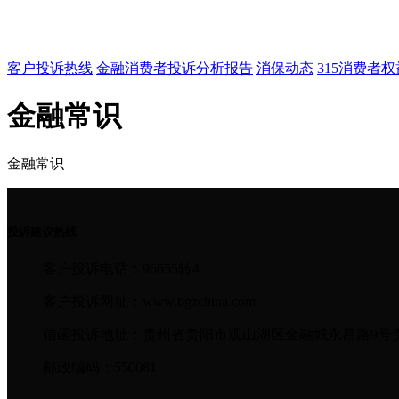
客户投诉热线
金融消费者投诉分析报告
消保动态
315消费者
金融常识
金融常识
投诉建议热线
客户投诉电话：96655转4
客户投诉网址：www.bgzchina.com
信函投诉地址：贵州省贵阳市观山湖区金融城永昌路9号
邮政编码：550081