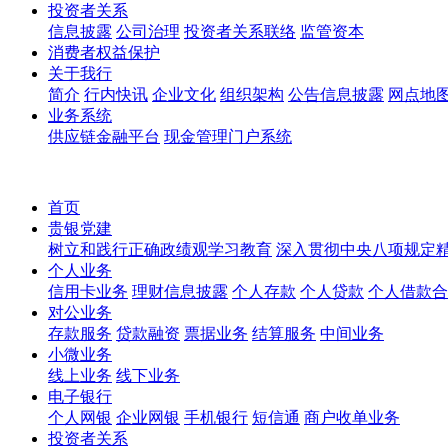
投资者关系
信息披露
公司治理
投资者关系联络
监管资本
消费者权益保护
关于我行
简介
行内快讯
企业文化
组织架构
公告信息披露
网点地
业务系统
供应链金融平台
现金管理门户系统
首页
贵银党建
树立和践行正确政绩观学习教育
深入贯彻中央八项规定
个人业务
信用卡业务
理财信息披露
个人存款
个人贷款
个人借款合
对公业务
存款服务
贷款融资
票据业务
结算服务
中间业务
小微业务
线上业务
线下业务
电子银行
个人网银
企业网银
手机银行
短信通
商户收单业务
投资者关系