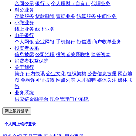
合同公示
银行卡
个人理财（自有）
代理业务
对公业务
存款服务
贷款融资
票据业务
结算服务
中间业务
小微业务
线上业务
线下业务
电子银行
个人网银
企业网银
手机银行
短信通
商户收单业务
投资者关系
信息披露
公司治理
投资者关系联络
监管资本
消费者权益保护
关于我行
简介
行内快讯
企业文化
组织架构
公告信息披露
网点地
图
金融许可证披露
网点列表
人才招聘
媒体关注
媒体联
络
业务系统
供应链金融平台
现金管理门户系统
网上银行登录
个人网上银行登录