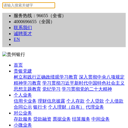
服务热线：96655（全省）
4000696655（全国）
联系我们
诚聘英才
EN
首页
贵银党建
树立和践行正确政绩观学习教育
深入贯彻中央八项规定
精神学习教育
学习贯彻习近平新时代中国特色社会主义
思想主题教育
党纪学习
学习贯彻党的二十大精神
个人业务
信用卡业务
理财信息披露
个人存款
个人贷款
个人借款
合同公示
银行卡
个人理财（自有）
代理业务
对公业务
存款服务
贷款融资
票据业务
结算服务
中间业务
小微业务